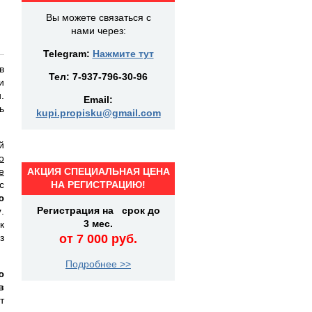
Вы можете связаться с
нами через:
Telegram:
Нажмите тут
в
Тел:
7-937-796-30-96
и
.
Email:
ь
kupi.propisku@gmail.com
й
о
е
АКЦИЯ СПЕЦИАЛЬНАЯ ЦЕНА
с
НА РЕГИСТРАЦИЮ!
ю
Регистрация на срок до
у
.
3 мес.
к
з
от 7 000 руб.
Подробнее >>
ю
в
т