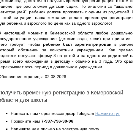
детский сад, достаточно получить временную регистрацию в этом ж
районе, где расположен детский садик. По аналогии со "школьно
регистрацией", ребенок должен проживать с одним из родителей. 
в этой ситуации, наша компания делает временную регистраци
для ребенка и взрослого по цене как за одного взрослого!
В настоящий момент в Кемеровской области любое дошкольно
государственное учреждение (детские сады, ясли) при принятии 
него требует, чтобы
ребенок был зарегистрирован
в районе
который обозначен за конкретным учреждением. Как правил
родители получают форму 3 на детей и на одного из родителей н
время всего нахождения в детсаду - обычно на 3 года. Это сраз
перекрывает весь период в дошкольном учреждении.
Обновление страницы: 02.08.2026
Получить временную регистрацию в Кемеровской
области для школы
Написать нам через мессенджер Telegram
Нажмите тут
Позвоните нам
7-937-796-30-96
Напишите нам письмо на электронную почту