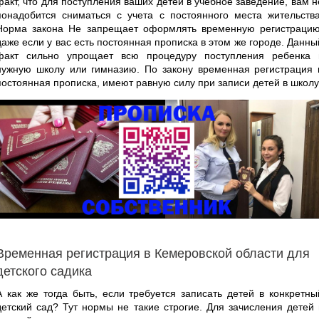
факт, что для поступления ваших детей в учебное заведение, вам н
понадобится сниматься с учета с постоянного места жительства
Норма закона Не запрещает оформлять временную регистрацию
даже если у вас есть постоянная прописка в этом же городе. Данны
факт сильно упрощает всю процедуру поступления ребенка 
нужную школу или гимназию. По закону временная регистрация 
постоянная прописка, имеют равную силу при записи детей в школу
Временная регистрация в Кемеровской области для
детского садика
А как же тогда быть, если требуется записать детей в конкретны
детский сад? Тут нормы не такие строгие. Для зачисления детей 