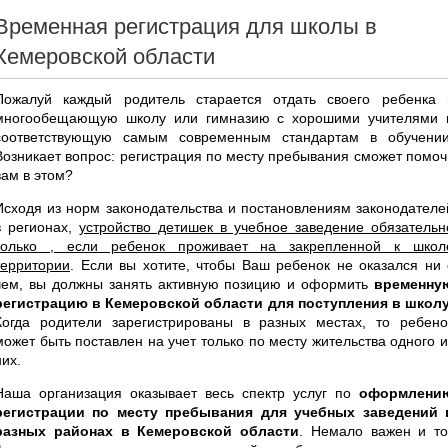
Временная регистрация для школы в
Кемеровской области
Пожалуй каждый родитель старается отдать своего ребенка 
многообещающую школу или гимназию с хорошими учителями 
соответствующую самым современным стандартам в обучении
Возникает вопрос: регистрация по месту пребывания сможет помоч
вам в этом?
Исходя из норм законодательства и постановлениям законодателе
в регионах,
устройство детишек в учебное заведение обязательн
только , если ребенок проживает на закрепленной к школ
территории
. Если вы хотите, чтобы Ваш ребенок не оказался ни 
чем, вы должны занять активную позицию и оформить
временну
регистрацию в Кемеровской области для поступления в школ
Когда родители зарегистрированы в разных местах, то ребено
может быть поставлен на учет только по месту жительства одного и
них.
Наша организация оказывает весь спектр услуг по
оформлени
регистрации по месту пребывания для учебных заведений 
разных районах в Кемеровской области
. Немало важен и то